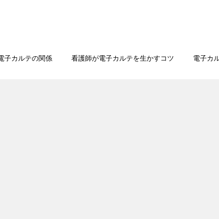
む
と電子カルテの関係
看護師が電子カルテを生かすコツ
電子カ