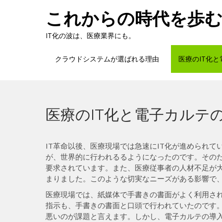
Skip
これからの時代を歩
to
content
IT化の波は、医療業界にも。
クラウドシステムが選ばれる理由
医療のIT化
医療のIT化と電子カルテ
IT革命以後、医療現場では急速にIT化が進められ
が、世界的に行われるるようになったのです。その
要求されています。また、医療従事者の人材不足が
まりました。このような切実なニーズがある影響で、
医療現場では、紙媒体で手書きの書面がよく利用さ
指示も、手書きの書面と口頭で行われていたのです
悪いのが課題と言えます。しかし、電子カルテの導