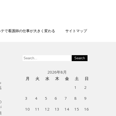
ルテで看護師の仕事が大きく変わる
サイトマップ
2026年8月
月
火
水
木
金
土
日
も
1
2
高
3
4
5
6
7
8
9
の
が
10
11
12
13
14
15
16
類